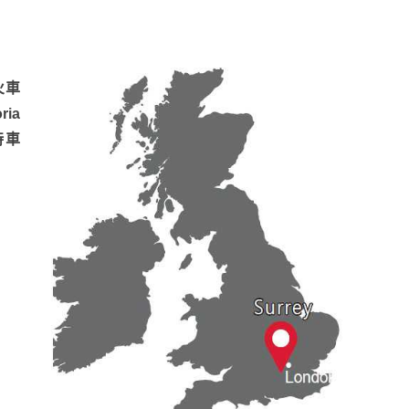
火車
ia
時車