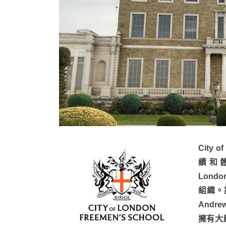
City 
績和體
Lond
組織。
Andre
擁有大