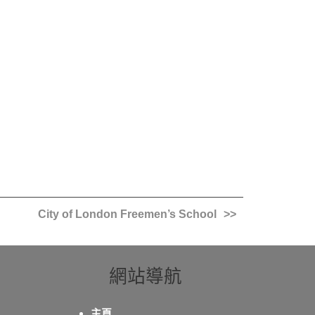
City of London Freemen’s School
網站導航
主頁