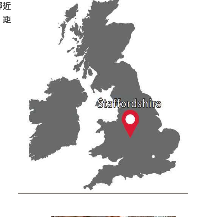
鄰近
，距