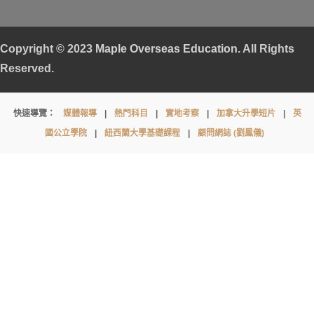
Copyright © 2023
Maple Overseas Education
. All Rights
Reserved.
Leighton
快速導覽：
媒體報導
|
熱門科目
|
實地考察
|
加拿大升學短片
|
英
Park
國公立學院
|
紐西蘭大學基礎課程
|
顧問網誌 (劉鳳儀)
School