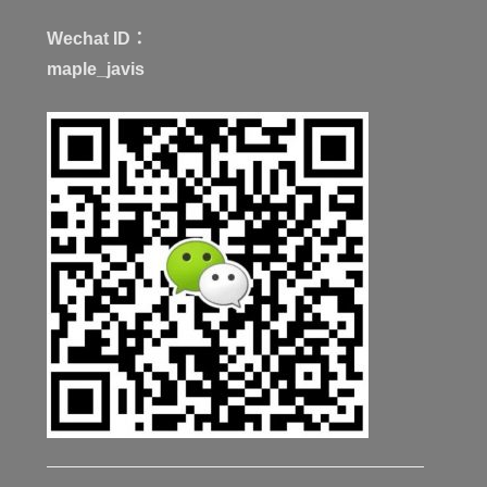
Wechat ID：
maple_javis