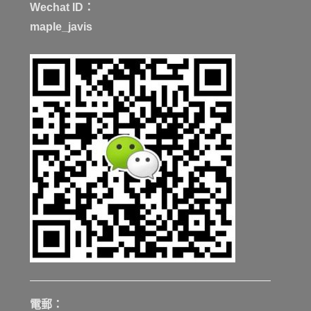
Wechat ID：
maple_javis
電郵：