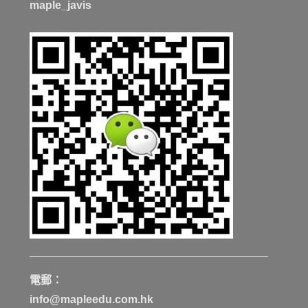
maple_javis
電郵：
info@mapleedu.com.hk