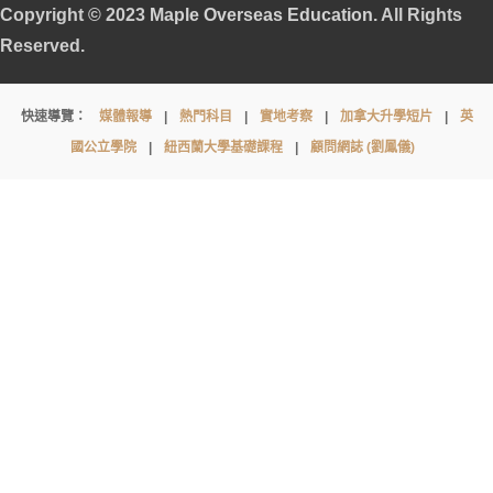
Copyright © 2023
Maple Overseas Education
. All Rights
Reserved.
Truro
快速導覽：
媒體報導
|
熱門科目
|
實地考察
|
加拿大升學短片
|
英
High
國公立學院
|
紐西蘭大學基礎課程
|
顧問網誌 (劉鳳儀)
School
for
Girls