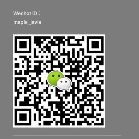
Wechat ID：
maple_javis