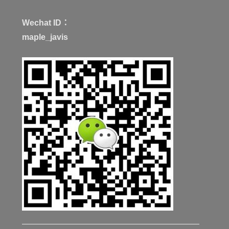
Wechat ID：
maple_javis