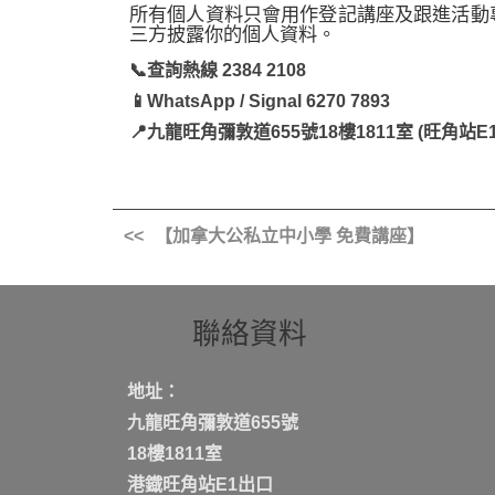
所有個人資料只會用作登記講座及跟進活動
三方披露你的個人資料。
📞查詢熱線 2384 2108
📱WhatsApp / Signal 6270 7893
📍九龍旺角彌敦道655號18樓1811室 (旺角站
【加拿大公私立中小學 免費講座】
聯絡資料
地址：
九龍旺角彌敦道655號
18樓1811室
港鐡旺角站E1出口