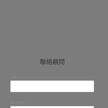
聯絡顧問
姓名 *
您的電郵 *