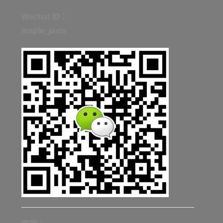
Wechat ID：
maple_javis