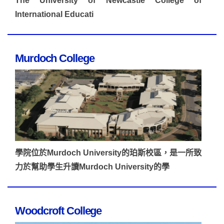
The University of Newcastle College of
International Educati
Murdoch College
學院位於Murdoch University的珀斯校區，是一所致
力於幫助學生升讀Murdoch University的學
Woodcroft College