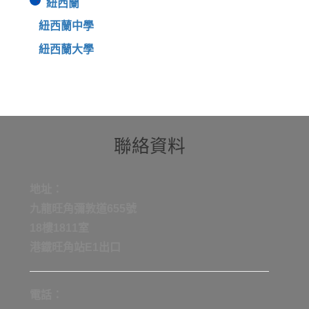
紐西蘭
紐西蘭中學
紐西蘭大學
聯絡資料
地址：
九龍旺角彌敦道655號
18樓1811室
港鐡旺角站E1出口
電話：