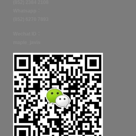
(852) 2384 2108
Whatsapp：
(852) 6270 7893
Wechat ID：
maple_javis