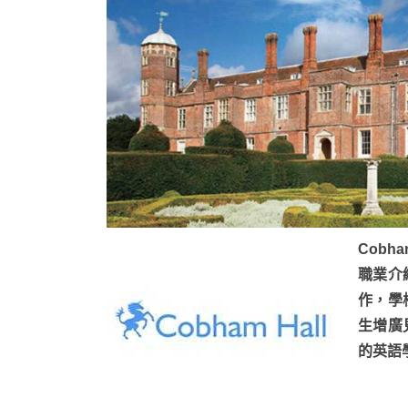
Cobh
職業介
作，學
生增廣
的英語