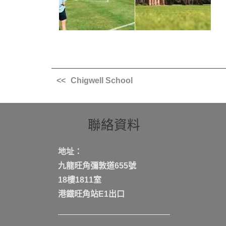
Chigwell School
聯絡資料
地址：
九龍旺角彌敦道655號
18樓1811室
港鐡旺角站E1出口