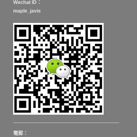
Wechat ID：
maple_javis
電郵：