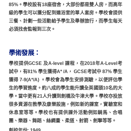
85%。學校設有18座宿舍，大部份都是雙人房，而高年
級的學生可以獲分配到連浴室的單人套房。學校會提供
三餐、計劃一些活動給予學生及舉辦旅行，而學生每天
必須找舍監報到三次。
學術發展：
學校提供GCSE 及A-level 課程，在2018年A-Level考
試中，有81% 學生獲得A* /A， GCSE考試中 87% 學生
獲得 7-9(A*/A) 。學校會為學生安排測驗，以便評估學
生的學習進度。約八成的學生能升讀全英國頭10名的大
學。當中更有21人升讀到劍橋及牛津大學。學校亦投放
很多資源在教學及康樂設施，例如新的課室，實驗室和
休息室等等。學校也有提供課外活動例如騎馬、合唱
團、樂器、舞蹈、絲綢畫、柔道、射箭、劍撃等等。
創校年份: 1949