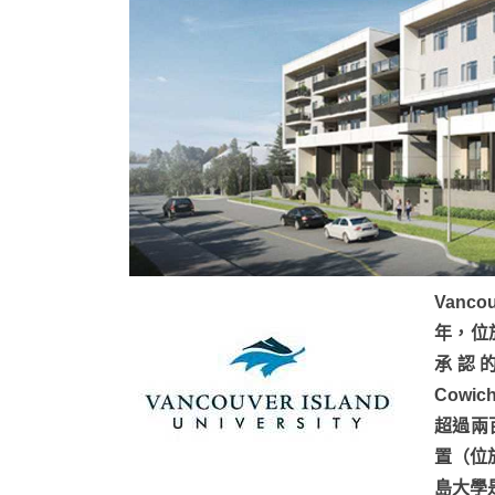
Vanco
年，位
承認的
Cowic
超過兩
置（位
島大學