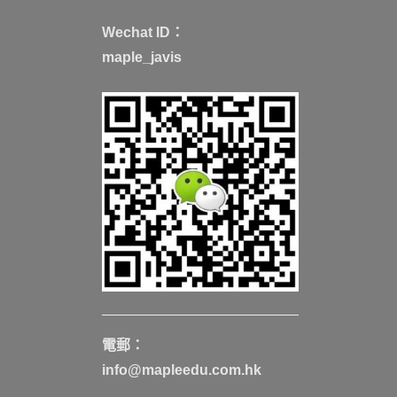
Wechat ID：
maple_javis
電郵：
info@mapleedu.com.hk