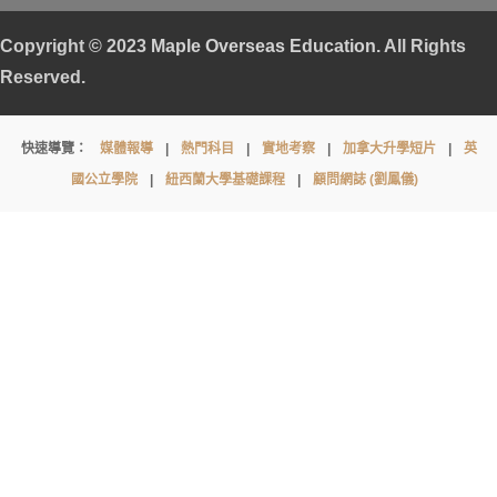
Copyright © 2023
Maple Overseas Education
. All Rights
Reserved.
Queen’s
快速導覽：
媒體報導
|
熱門科目
|
實地考察
|
加拿大升學短片
|
英
College
國公立學院
|
紐西蘭大學基礎課程
|
顧問網誌 (劉鳳儀)