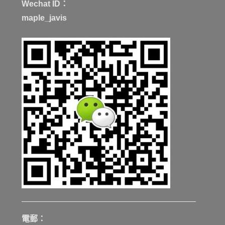
Wechat ID：
maple_javis
電郵：