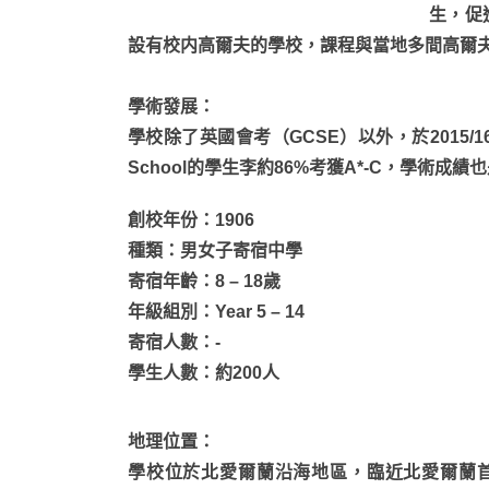
生，促進
設有校内高爾夫的學校，課程與當地多間高爾
學術發展
：
學校除了英國會考（GCSE）以外，於2015/16
School的學生李約86%考獲A*-C，學術
創校年份：1906
種類：男女子寄宿中學
寄宿年齡：8 – 18歲
年級組別：Year 5 – 14
寄宿人數：-
學生人數：約200人
地理位置：
學校位於北愛爾蘭沿海地區，臨近北愛爾蘭