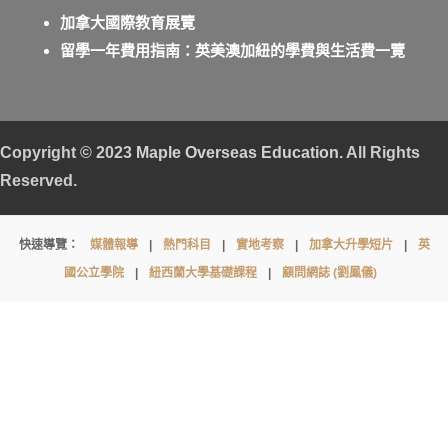
加拿大國際教育展覽
留學一年費用指南：英美澳加紐的學費與生活費一覽
Copyright © 2023
Maple Overseas Education
. All Rights
Reserved.
Rossall
快速導覽：
媒體報導
|
熱門科目
|
實地考察
|
加拿大升學短片
|
英
School
國公立學院
|
紐西蘭大學基礎課程
|
顧問網誌 (劉鳳儀)