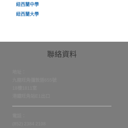
紐西蘭中學
紐西蘭大學
聯絡資料
地址：
九龍旺角彌敦道655號
18樓1811室
港鐡旺角站E1出口
電話：
(852) 2384 2108