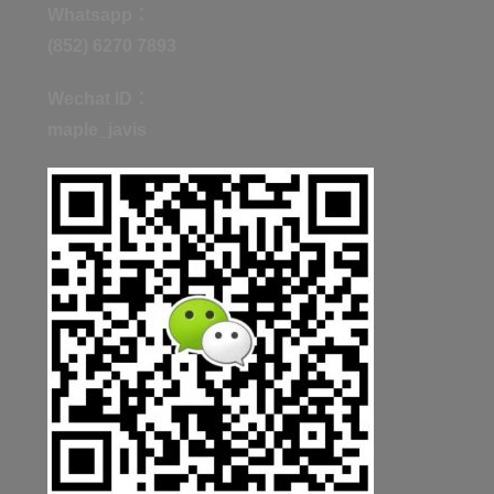
Whatsapp：
(852) 6270 7893
Wechat ID：
maple_javis